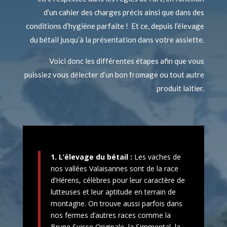
d’un cahier des charges précis ainsi que dans des
conditions d’hygiène parfaite ! Et ce, depuis l’élevage
du bétail jusqu’à la présentation dans votre assiette.
Voici donc les différentes étapes afin que vous
puissiez vous délecter d’un bon fromage ou tout autre
produit laitier.
1. L’élevage du bétail :
Les vaches de
nos vallées Valaisannes sont de la race
d’Hérens, célèbres pour leur caractère de
lutteuses et leur aptitude en terrain de
montagne. On trouve aussi parfois dans
nos fermes d’autres races comme la
Brune Suisse Originale, la Simmental, la