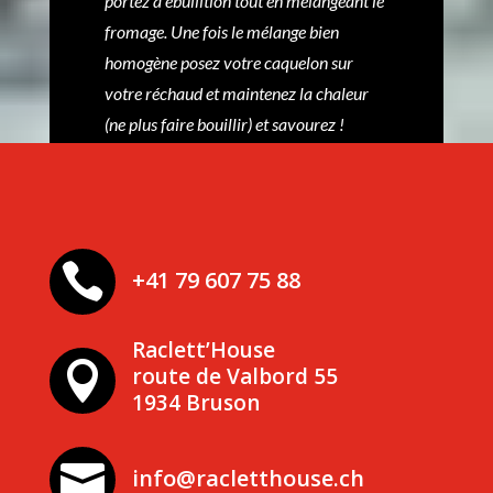
portez à ébullition tout en mélangeant le
fromage. Une fois le mélange bien
homogène posez votre caquelon sur
votre réchaud et maintenez la chaleur
(ne plus faire bouillir) et savourez !

+41 79 607 75 88
Raclett’House

route de Valbord 55
1934 Bruson

info@racletthouse.ch