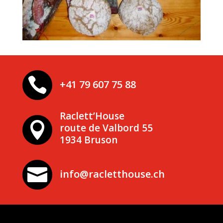

+41 79 607 75 88
Raclett’House

route de Valbord 55
1934 Bruson

info@racletthouse.ch