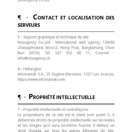
C
¶ ·
ONTACT ET LOCALISATION DES
SERVEURS
5 – Support graphique et technique du site
Novagency Co.,Ltd - International web agency, 138/80
Chaiyaphruked, Moo12, Nong Prue, Banglamung, Chon
Buri 20150, Tél. 027 552 60 11, Courriel :
info@novagency.ch
6 – Hébergeur
Infomaniak S.A., 25 Eugène-Marziano, 1227 Les Acacias,
https://www.infomaniak.com
P
¶ ·
ROPRIÉTÉ INTELLECTUELLE
7 – Propriété intellectuelle et contrefaçons
Le propriétaire de ce site est le client (voir point 1). Il
détient les droits de propriété intellectuelle sur les textes
et les images qu'il aura lui-même fournis; il détient un
droit d’usage sur tous les autres éléments du site.