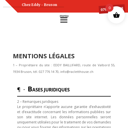
Chez Eddy - Bruson
0
079 607 75 88
MENTIONS LÉGALES
1 – Propriétaire du site :
EDDY BAILLIFARD,
route de Valbord 55,
1934 Bruson, t
él. 027 776 14 70, info@racletthouse.ch
B
¶ ·
ASES JURIDIQUES
2 – Remarques juridiques
Le propriétaire n’apporte aucune garantie d’exhaustivité
et d’exactitude concernant les informations publiées sur
son site internet. Les données personnelles seront
uniquement utilisées pour le traitement de vos demandes
ou pour vous fournir des informations sur les prestations