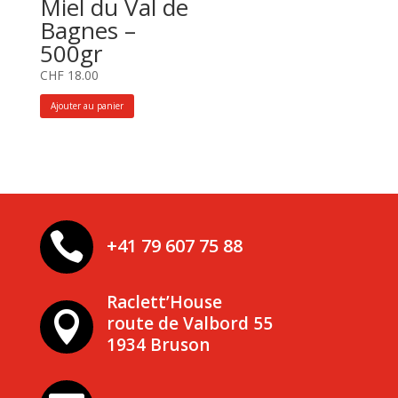
Miel du Val de
Bagnes –
500gr
CHF
18.00
Ajouter au panier

+41 79 607 75 88
Raclett’House

route de Valbord 55
1934 Bruson