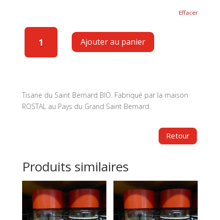
Effacer
quantité
de
Ajouter au panier
Tisane
du
Saint
Bernard
Tisane du Saint Bernard BIO. Fabriqué par la maison
(Bio)
ROSTAL au Pays du Grand Saint Bernard.
Produits similaires