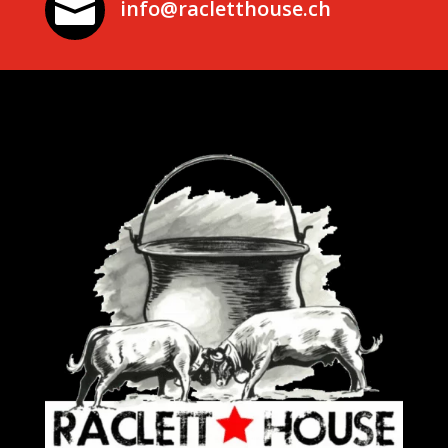

info@racletthouse.ch